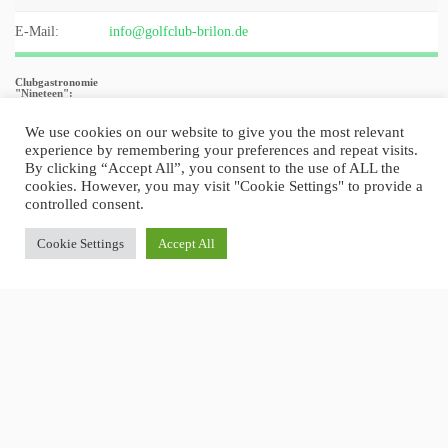
E-Mail:
info@golfclub-brilon.de
Clubgastronomie
"Nineteen":
Tel.:02961 /989586
We use cookies on our website to give you the most relevant
experience by remembering your preferences and repeat visits.
Öffnungszeiten:
By clicking “Accept All”, you consent to the use of ALL the
cookies. However, you may visit "Cookie Settings" to provide a
Montag-Samstag von 12:00-21:00 Uhr
controlled consent.
Sonntag von 09:00-21:00 Uhr
Cookie Settings
Accept All
Impressum
Datenschutz
·
© 2026
Golf Club-Brilon e.V.
·
Powered by
·
Entworfen mit dem
Customizr-Theme
·