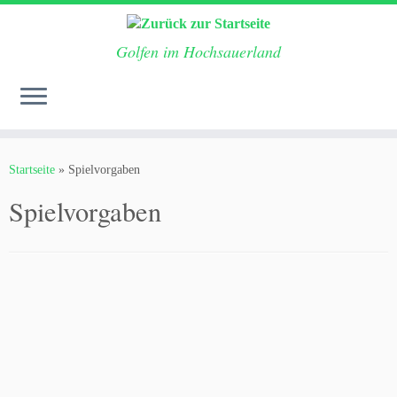
Golfen im Hochsauerland
Zum
Inhalt
Startseite
»
Spielvorgaben
springen
Spielvorgaben