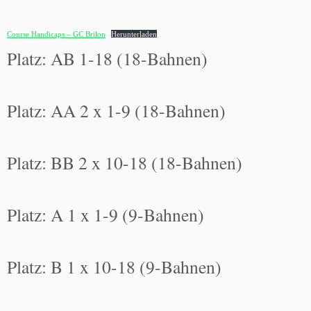
Course Handicaps – GC Brilon
Herunterladen
Platz: AB 1-18 (18-Bahnen)
Platz: AA 2 x 1-9 (18-Bahnen)
Platz: BB 2 x 10-18 (18-Bahnen)
Platz: A 1 x 1-9 (9-Bahnen)
Platz: B 1 x 10-18 (9-Bahnen)