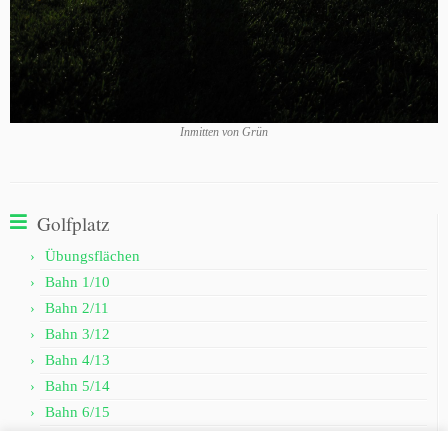
Inmitten von Grün
Golfplatz
Übungsflächen
Bahn 1/10
Bahn 2/11
Bahn 3/12
Bahn 4/13
Bahn 5/14
Bahn 6/15
Bahn 7/16