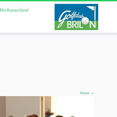
 Hochsauerland
Weiter →