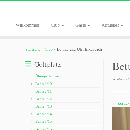
Willkommen
Club
Gäste
Aktuelles
Zum
Inhalt
Startseite
»
Club
»
Bettina und Uli Hilkenbach
springen
Bet
Golfplatz
Übungsflächen
Veröffentlic
Bahn 1/10
Bahn 2/11
Bahn 3/12
← Zurück
Bahn 4/13
Bahn 5/14
Bahn 6/15
Bahn 7/16