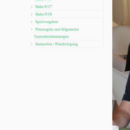
Bahn 8/17
Bahn 9/18
Spielvorgaben
Platzregeln und Allgemeine
Turnierbestimmungen
Startzeiten / Platzbelegung