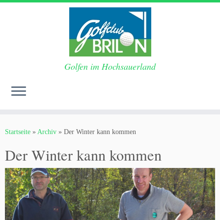
Golfen im Hochsauerland
Zum
Inhalt
Startseite
»
Archiv
»
Der Winter kann kommen
springen
Der Winter kann kommen