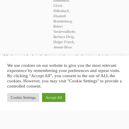
Hilkenbach,
Ulrich
Hilkenbach,
Elisabeth
Brandenburg,
Robert
Vorderwülbecke,
Barbara Ehrig,
Holger Fritsch,
Annette Besse
Alle freuen sich, dass die Saison wieder angelaufen ist, und sind gespannt
auf viele schöne Turniere
We use cookies on our website to give you the most relevant
experience by remembering your preferences and repeat visits.
By clicking “Accept All”, you consent to the use of ALL the
cookies. However, you may visit "Cookie Settings" to provide a
controlled consent.
Beitragsnavigation
←
Es geht wieder los…
Golferlebnistag am 7. Mai
→
Cookie Settings
Accept All
Impressum
Datenschutz